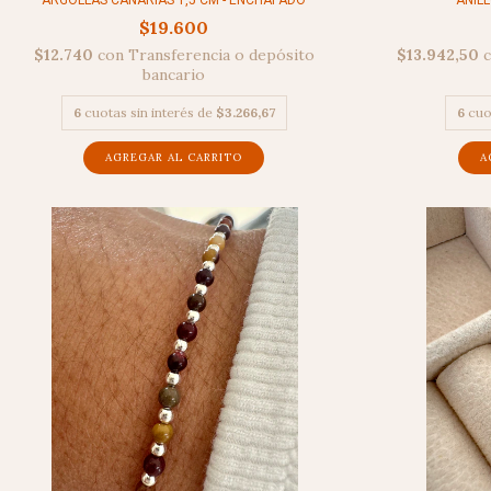
ARGOLLAS CANARIAS 1,5 CM - ENCHAPADO
ANILL
$19.600
$12.740
con
Transferencia o depósito
$13.942,50
bancario
6
cuotas sin interés de
$3.266,67
6
cuo
A