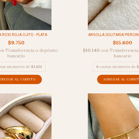
 ROXI ROJA OJITO - PLATA
ARGOLLA SOLITARIA PIERCING
$9.750
$15.600
on
Transferencia o depósito
$10.140
con
Transferencia
bancario
bancario
tas sin interés de
$1.625
6
cuotas sin interés de
$