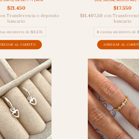
O UNITIL INFINITY - PLATA
DIJE INICIAL MICROPAVÉ 
$21.450
$17.550
con
Transferencia o depósito
$11.407,50
con
Transferenci
bancario
bancario
tas sin interés de
$3.575
6
cuotas sin interés de
$
GREGAR AL CARRITO
AGREGAR AL CARRI