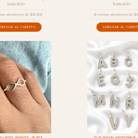
bancario
bancario
tas sin interés de
$9.750
6
cuotas sin interés de
$1