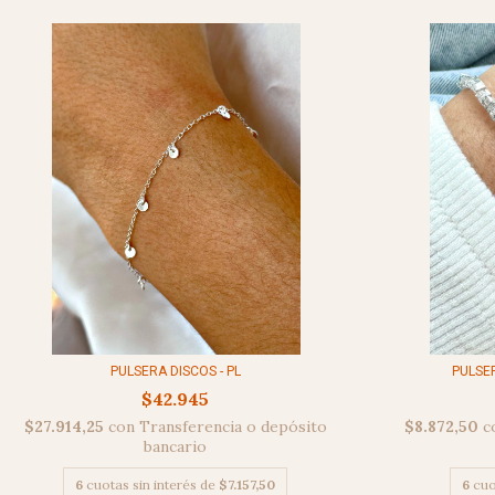
PULSERA DISCOS - PL
PULSER
$42.945
$27.914,25
con
Transferencia o depósito
$8.872,50
c
bancario
6
cuotas sin interés de
$7.157,50
6
cuo