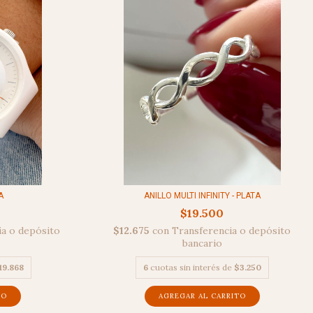
A
ANILLO MULTI INFINITY - PLATA
$19.500
ia o depósito
$12.675
con
Transferencia o depósito
bancario
19.868
6
cuotas sin interés de
$3.250
AGREGAR AL CARRITO