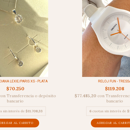
IANA LEXIE/PARIS XS - PLATA
RELOJ FUN - TRESS
$70.250
$119.208
con
Transferencia o depósito
$77.485,20
con
Transferenc
bancario
bancario
s sin interés de
$11.708,33
6
cuotas sin interés de
$