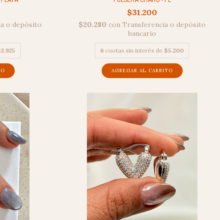
- PLATA
PULSERA CHARO - PL
$31.200
a o depósito
$20.280
con
Transferencia o depósito
bancario
2.925
6
cuotas sin interés de
$5.200
TO