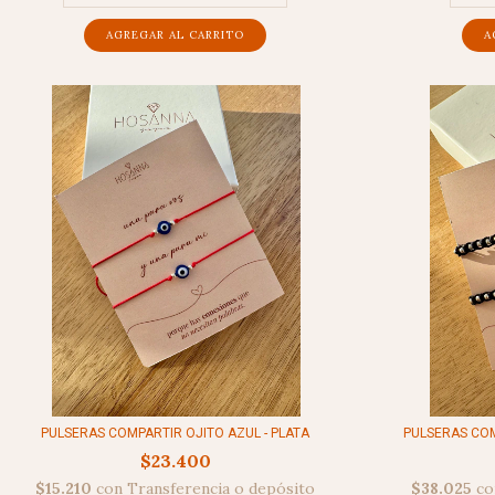
PULSERAS COMPARTIR OJITO AZUL - PLATA
PULSERAS COMP
$23.400
$15.210
con
Transferencia o depósito
$38.025
co