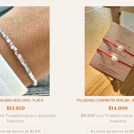
A MINI GEEK GRIS - PLATA
PULSERAS COMPARTIR PERLAR -
$13.650
$14.000
on
Transferencia o depósito
$9.100
con
Transferencia
bancario
bancario
tas sin interés de
$2.275
6
cuotas sin interés de
$2