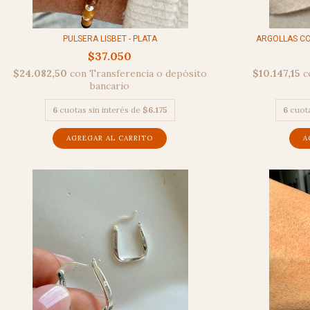
PULSERA LISBET - PLATA
ARGOLLAS CO
$37.050
$24.082,50
con
Transferencia o depósito
$10.147,15
c
bancario
6
cuotas sin interés de
$6.175
6
cuota