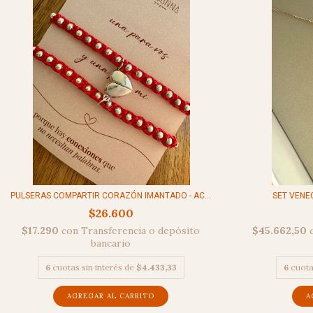
PULSERAS COMPARTIR CORAZÓN IMANTADO - AC...
SET VENEC
$26.600
$17.290
con
Transferencia o depósito
$45.662,50
bancario
6
cuotas sin interés de
$4.433,33
6
cuota