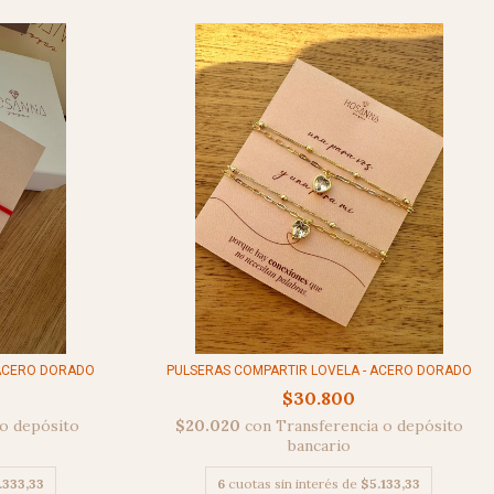
 ACERO DORADO
PULSERAS COMPARTIR LOVELA - ACERO DORADO
$30.800
 o depósito
$20.020
con
Transferencia o depósito
bancario
.333,33
6
cuotas sin interés de
$5.133,33