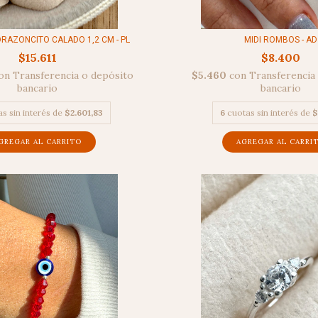
RAZONCITO CALADO 1,2 CM - PL
MIDI ROMBOS - AD
$15.611
$8.400
on
Transferencia o depósito
$5.460
con
Transferencia
bancario
bancario
s sin interés de
$2.601,83
6
cuotas sin interés de
$