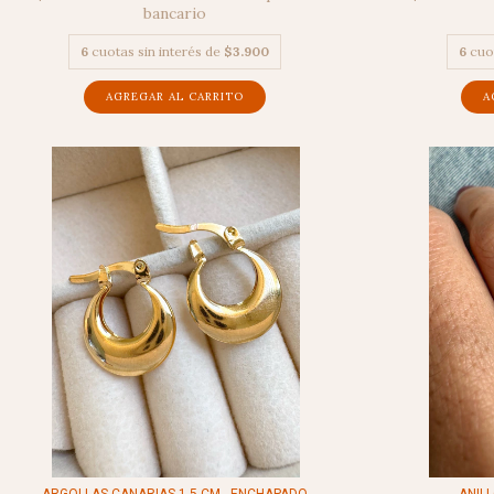
bancario
6
cuotas sin interés de
$3.900
6
cuo