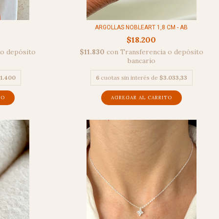
ARGOLLAS NOBLEART 1,8 CM - AB
$18.200
 o depósito
$11.830
con
Transferencia o depósito
bancario
1.400
6
cuotas sin interés de
$3.033,33