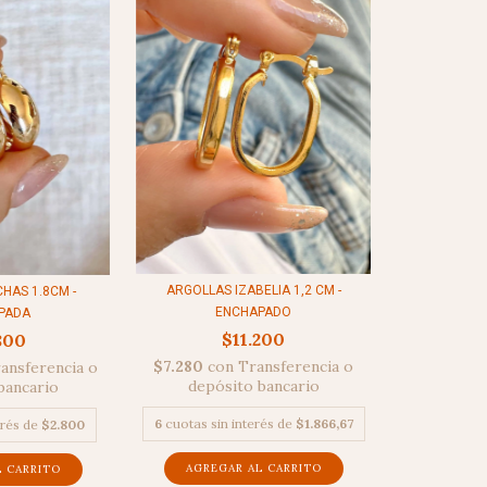
ARGOLLAS IZABELIA 1,2 CM -
HAS 1.8CM -
ENCHAPADO
PADA
$11.200
800
$7.280
con
Transferencia o
ansferencia o
depósito bancario
bancario
6
cuotas sin interés de
$1.866,67
erés de
$2.800