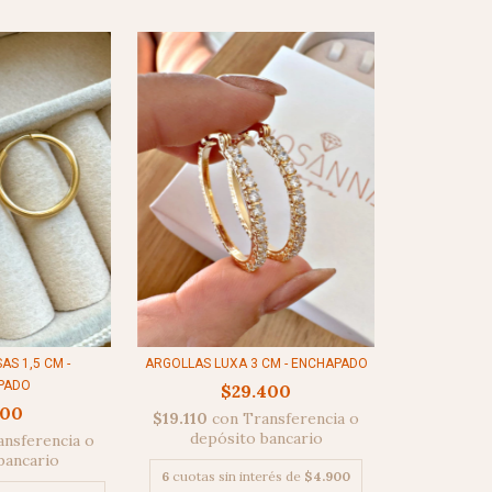
ARGOLLAS LUXA 3 CM - ENCHAPADO
AS 1,5 CM -
PADO
$29.400
800
$19.110
con
Transferencia o
depósito bancario
ansferencia o
bancario
6
cuotas sin interés de
$4.900