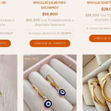
 CM -
ARGOLLAS ESLABONES -
ARGOLLA GENETI
ENCHAPADO
$28.
$16.800
$18.200
con
Tr
depósito 
erencia o
$10.920
con
Transferencia o
ario
depósito bancario
6
cuotas sin inte
$2.566,67
6
cuotas sin interés de
$2.800
AGREGAR AL CARRITO
10
%
OFF