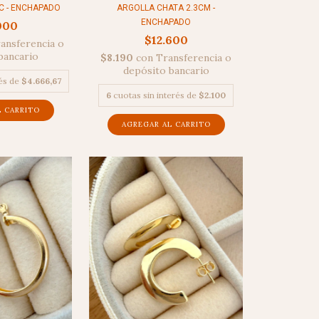
C - ENCHAPADO
ARGOLLA CHATA 2.3CM -
ENCHAPADO
000
$12.600
ansferencia o
bancario
$8.190
con
Transferencia o
depósito bancario
rés de
$4.666,67
6
cuotas sin interés de
$2.100