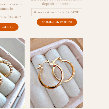
depósito bancario
ansferencia o
bancario
6
cuotas sin interés de
$4.047,83
rés de
$3.266,67