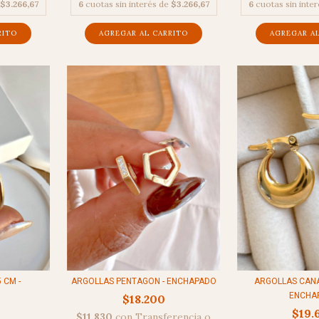
6
cuotas sin interés de
$3.266,67
6
cuotas sin inte
$3.266,67
ARGOLLAS CANAR
 CM -
ARGOLLAS PENTAGON - ENCHAPADO
ENCHA
$18.200
$19.
$11.830
con
Transferencia o