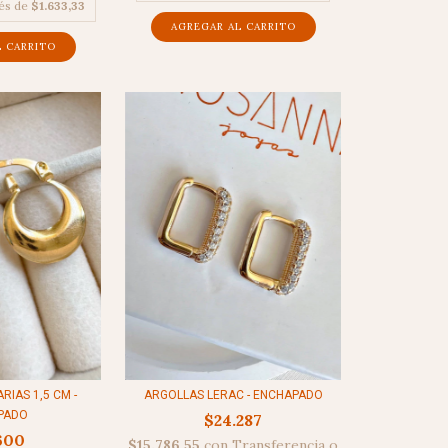
rés de
$1.633,33
IAS 1,5 CM -
ARGOLLAS LERAC - ENCHAPADO
PADO
$24.287
600
$15.786,55
con
Transferencia o