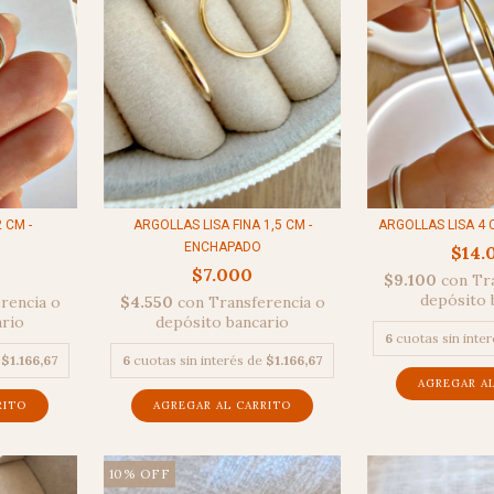
ARGOLLAS LISA FINA 1,5 CM -
 CM -
ARGOLLAS LISA 4 
ENCHAPADO
$14.
$7.000
$9.100
con
Tr
depósito 
$4.550
con
Transferencia o
rencia o
depósito bancario
ario
6
cuotas sin inte
6
cuotas sin interés de
$1.166,67
e
$1.166,67
10
%
OFF