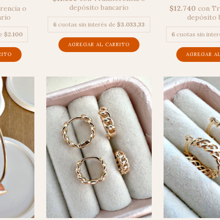
depósito bancario
$12.740
con
Tr
rencia o
depósito 
ario
6
cuotas sin interés de
$3.033,33
6
cuotas sin inte
de
$2.100