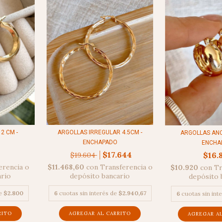
2 CM -
ARGOLLAS IRREGULAR 4.5CM -
ARGOLLAS ANC
ENCHAPADO
ENCHA
$17.644
$16.
$19.604
erencia o
$11.468,60
con
Transferencia o
$10.920
con
Tr
ario
depósito bancario
depósito 
de
$2.800
6
cuotas sin interés de
$2.940,67
6
cuotas sin int