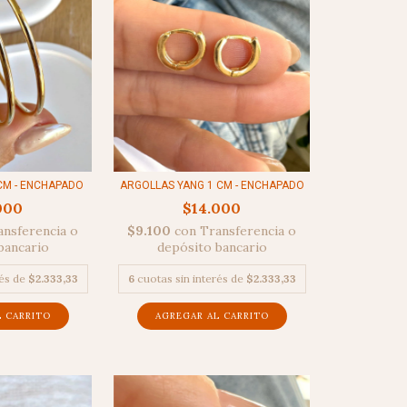
ARGOLLAS YANG 1 CM - ENCHAPADO
CM - ENCHAPADO
$14.000
000
$9.100
con
Transferencia o
ansferencia o
depósito bancario
bancario
6
cuotas sin interés de
$2.333,33
rés de
$2.333,33