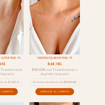
LTRA FINA - PL
CADENA ESLABON FINA - PL
931
$48.785
Transferencia
$39.028
con
Transferencia o
 bancario
depósito bancario
rés de
$7.155,17
6
cuotas sin interés de
$8.130,83
L CARRITO
AGREGAR AL CARRITO