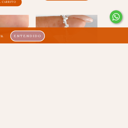
L CARRITO
a.
ENTENDIDO
ENVÍO GRATIS
 GRUESA - PL
CADENA MISTLE - PL
050
$195.144
ansferencia o
$156.115,20
con
Transferencia
bancario
o depósito bancario