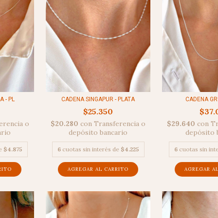
 - PL
CADENA SINGAPUR - PLATA
CADENA GRU
$25.350
$37.
erencia o
$20.280
con
Transferencia o
$29.640
con
Tr
ario
depósito bancario
depósito 
de
$4.875
6
cuotas sin interés de
$4.225
6
cuotas sin in
RITO
AGREGAR AL CARRITO
AGREGAR A