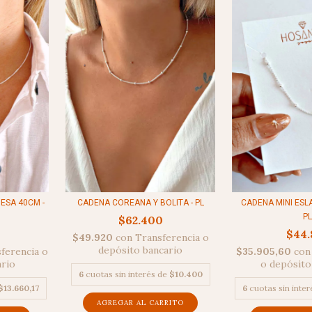
ESA 40CM -
CADENA COREANA Y BOLITA - PL
CADENA MINI ESLA
PL
$62.400
$44.
$49.920
con
Transferencia o
depósito bancario
ferencia o
$35.905,60
con
ario
o depósito
6
cuotas sin interés de
$10.400
$13.660,17
6
cuotas sin inte
AGREGAR AL CARRITO