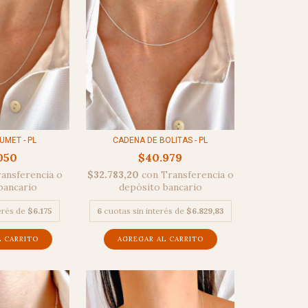
MET - PL
CADENA DE BOLITAS - PL
050
$40.979
ansferencia o
$32.783,20
con
Transferencia o
bancario
depósito bancario
terés de
$6.175
6
cuotas sin interés de
$6.829,83
L CARRITO
AGREGAR AL CARRITO