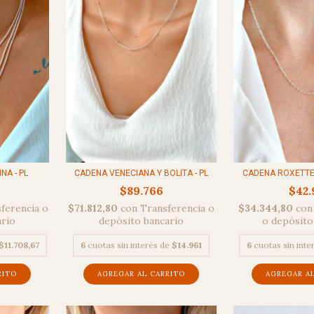
NA - PL
CADENA VENECIANA Y BOLITA - PL
CADENA ROXETTE U
$89.766
$42.
ferencia o
$71.812,80
con
Transferencia o
$34.344,80
con
ario
depósito bancario
o depósito
$11.708,67
6
cuotas sin interés de
$14.961
6
cuotas sin inte
RITO
AGREGAR AL CARRITO
AGREGAR A