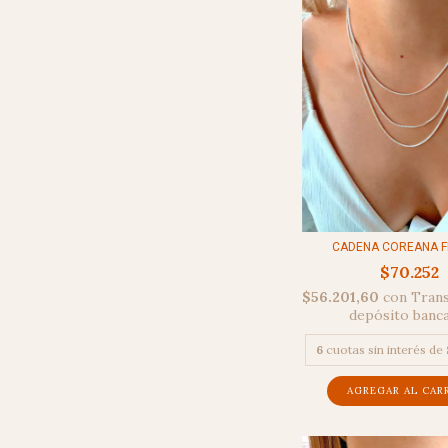
CADENA COREANA FI
$70.252
$56.201,60
con
Trans
depósito banc
6
cuotas sin interés de
AGREGAR AL CAR