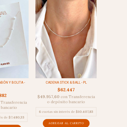
BÓN Y BOLITA -
CADENA STICK & BALL - PL
$62.447
882
$49.957,60
con
Transferencia
o depósito bancario
Transferencia
 bancario
6
cuotas sin interés de
$10.407,83
rés de
$7.480,33
AGREGAR AL CARRITO