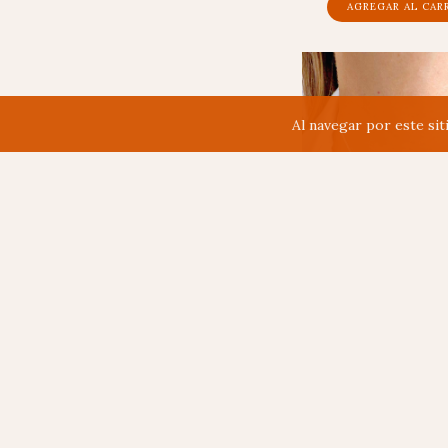
Al navegar por este sit
CADENA LOLI - 
$60.495
$48.396
con
Transf
depósito banc