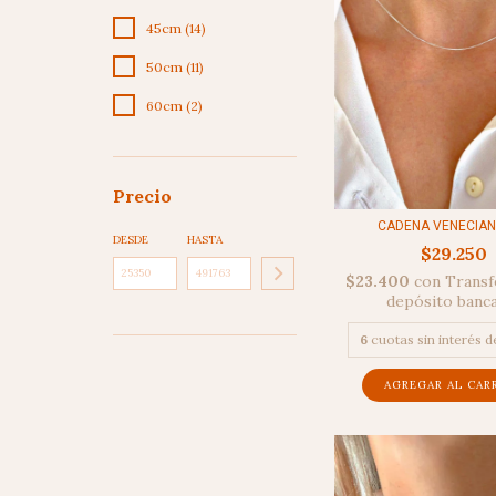
45cm (14)
50cm (11)
60cm (2)
Precio
CADENA VENECIANA
DESDE
HASTA
$29.250
$23.400
con
Transf
depósito banc
6
cuotas sin interés 
AGREGAR AL CAR