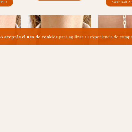
AGREGAR A
io
aceptás el uso de cookies
para agilizar tu experiencia de compr
PL
CADENA WREATH - PL
CADENA ESLABÓN
$93.669
$37.
erencia o
$74.935,20
con
Transferencia o
$29.640
con
Tr
ario
depósito bancario
depósito 