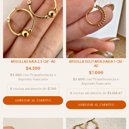
ARGOLLAS NAIA 2,5 CM - AD
ARGOLLA SOLITARIA DAIDA 1 CM -
AD
$4.200
$7.000
$3.360
con
Transferencia o
depósito bancario
$5.600
con
Transferencia o
depósito bancario
6
cuotas sin interés de
$700
6
cuotas sin interés de
$1.166,67