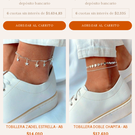
depósito bancario
depósito bancario
6
cuotas sin interés de
$1.634,83
6
cuotas sin interés de
$2.335
TOBILLERA ZADIEL ESTRELLA - AB
TOBILLERA DOBLE CHAPITA - AB
$14.010
$12.610