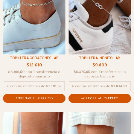
TOBILLERA CORAZONES - AB
TOBILLERA INFINITO - AB
$12.610
$9.809
$8.196,50
con
Transferencia o
$6.375,85
con
Transferencia o
depósito bancario
depósito bancario
6
cuotas sin interés de
$2.101,67
6
cuotas sin interés de
$1.634,83