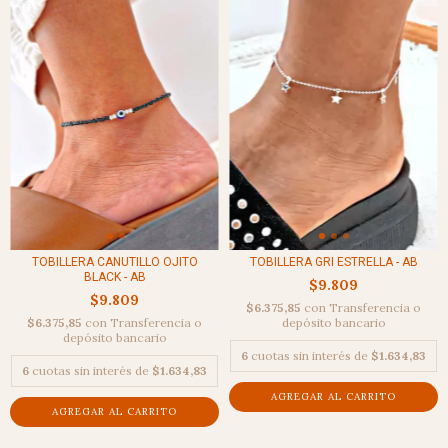
TOBILLERA CANUTILLO OJITO
TOBILLERA GRI ESTRELLA - AB
BLACK - AB
$9.809
$9.809
$6.375,85
con
Transferencia o
$6.375,85
con
Transferencia o
depósito bancario
depósito bancario
6
cuotas sin interés de
$1.634,83
6
cuotas sin interés de
$1.634,83