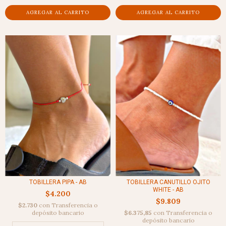
TOBILLERA CANUTILLO OJITO
TOBILLERA PIPA - AB
WHITE - AB
$4.200
$9.809
$2.730
con
Transferencia o
$6.375,85
con
Transferencia o
depósito bancario
depósito bancario