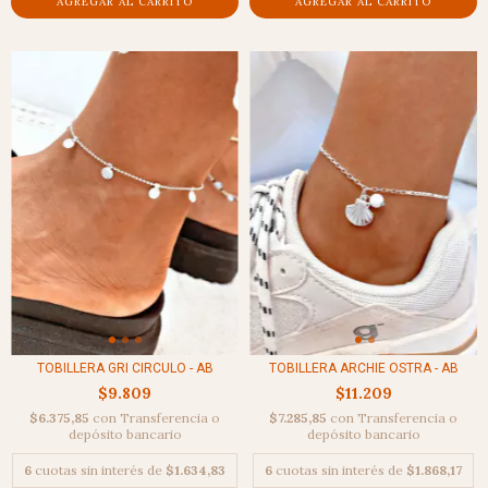
TOBILLERA GRI CIRCULO - AB
TOBILLERA ARCHIE OSTRA - AB
$9.809
$11.209
$6.375,85
con
Transferencia o
$7.285,85
con
Transferencia o
depósito bancario
depósito bancario
6
cuotas sin interés de
$1.634,83
6
cuotas sin interés de
$1.868,17