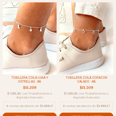
TOBILLERA ZOILA LUNA Y
TOBILLERA ZOILA CORAZON
ESTRELLAS - AB
CALADO - AB
$11.209
$11.209
$7.285,85
con
Transferencia o
$7.285,85
con
Transferencia o
depósito bancario
depósito bancario
6
cuotas sin interés de
$1.868,17
6
cuotas sin interés de
$1.868,17