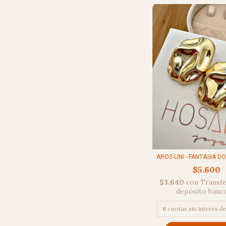
AROS LINI - FANTASIA D
$5.600
$3.640
con
Transfe
depósito banc
6
cuotas sin interés d