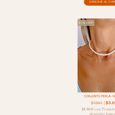
57
%
OFF
CONJUNTO PERLA - F
$3.
$7.007
$1.950
con
Transfe
depósito banc