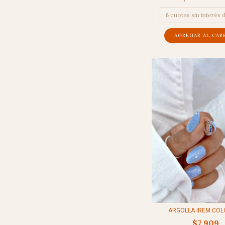
6
cuotas sin interés 
ARGOLLA IREM COLO
$7.909