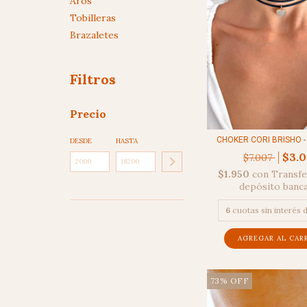
Aros
Tobilleras
Brazaletes
Filtros
Precio
CHOKER CORI BRISHO -
DESDE
HASTA
$3.
$7.007
$1.950
con
Transfe
depósito banc
6
cuotas sin interés 
73
%
OFF