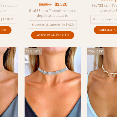
$2.520
$2.800
$5.733
con
Tra
ferencia o
depósito 
ario
$1.638
con
Transferencia o
depósito bancario
6
cuotas sin int
e
$1.318,17
6
cuotas sin interés de
$420
79
%
OFF
73
%
OFF