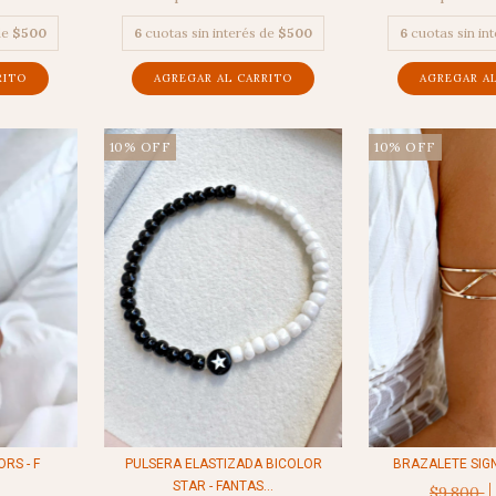
de
$500
6
cuotas sin interés de
$500
6
cuotas sin in
10
%
OFF
10
%
OFF
PULSERA ELASTIZADA BICOLOR
BRAZALETE SIGN
RS - F
STAR - FANTAS...
$9.800