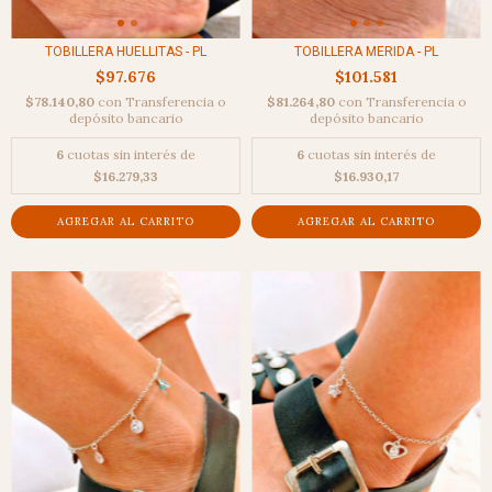
TOBILLERA HUELLITAS - PL
TOBILLERA MERIDA - PL
$97.676
$101.581
$78.140,80
con
Transferencia o
$81.264,80
con
Transferencia o
depósito bancario
depósito bancario
6
cuotas sin interés de
6
cuotas sin interés de
$16.279,33
$16.930,17