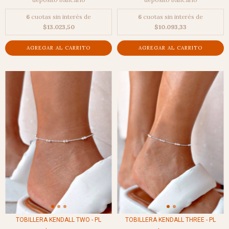
6
cuotas sin interés de
6
cuotas sin interés de
$13.023,50
$10.093,33
TOBILLERA KENDALL TWO - PL
TOBILLERA KENDALL THREE - PL