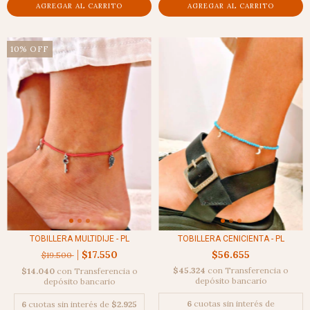
10
%
OFF
TOBILLERA MULTIDIJE - PL
TOBILLERA CENICIENTA - PL
$17.550
$56.655
$19.500
$45.324
con
Transferencia o
$14.040
con
Transferencia o
depósito bancario
depósito bancario
6
cuotas sin interés de
6
cuotas sin interés de
$2.925