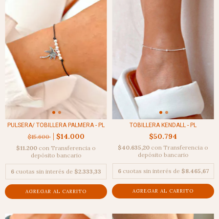
PULSERA/ TOBILLERA PALMERA - PL
TOBILLERA KENDALL - PL
$14.000
$50.794
$15.600
$40.635,20
con
Transferencia o
$11.200
con
Transferencia o
depósito bancario
depósito bancario
6
cuotas sin interés de
$8.465,67
6
cuotas sin interés de
$2.333,33