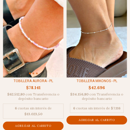
TOBILLERA MIKONOS - PL
TOBILLERA AURORA - PL
$42.696
$78.141
$34.156,80
con
Transferencia o
$62.512,80
con
Transferencia o
depósito bancario
depósito bancario
6
cuotas sin interés de
$7.116
6
cuotas sin interés de
$13.023,50