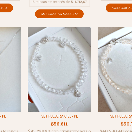
6
cuotas sin interés de
$11.712,67
SET PULSERA CIEL - PL
- PL
SET PULSERA 
$56.611
$50.
$45.288,80
con
Transferencia o
sferencia
$40.590,40
con