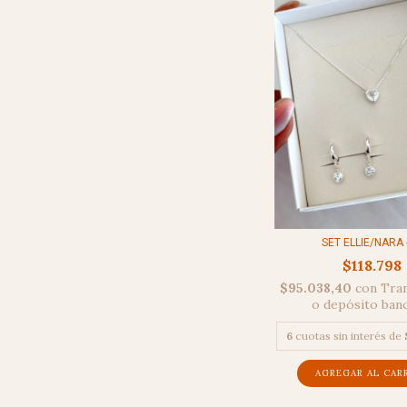
SET ELLIE/NARA 
$118.798
$95.038,40
con
Tran
o depósito ban
6
cuotas sin interés de