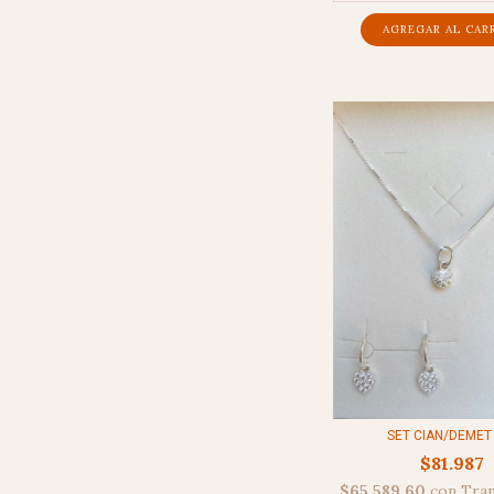
SET CIAN/DEMET 
$81.987
$65.589,60
con
Tran