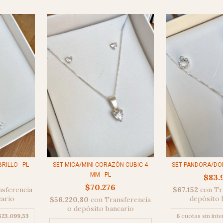
RILLO - PL
SET PANDORA/DONI
SET MICA/MINI CORAZÓN CUBIC 4
MM - PL
$83.
$70.276
nsferencia
$67.152
con
Tr
cario
depósito 
$56.220,80
con
Transferencia
o depósito bancario
$23.099,33
6
cuotas sin int