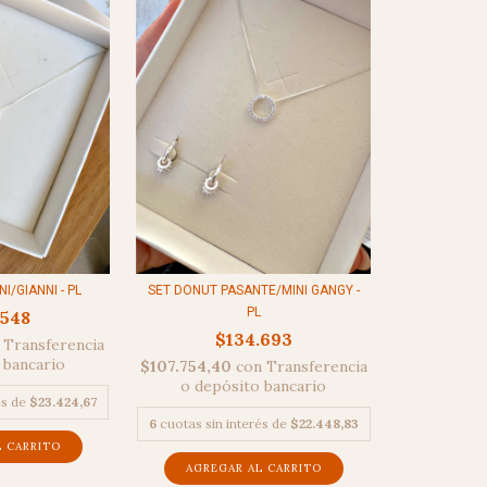
SET DONUT PASANTE/MINI GANGY -
I/GIANNI - PL
PL
.548
$134.693
Transferencia
 bancario
$107.754,40
con
Transferencia
o depósito bancario
és de
$23.424,67
6
cuotas sin interés de
$22.448,83