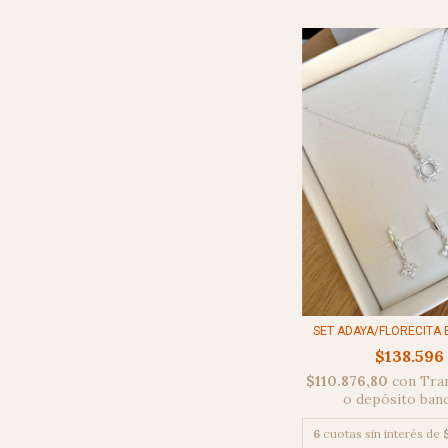
SET ADAYA/FLORECITA B
$138.596
$110.876,80
con
Tra
o depósito ban
6
cuotas sin interés de