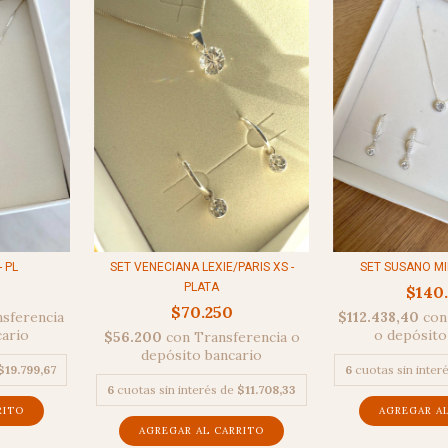
- PL
SET VENECIANA LEXIE/PARIS XS -
SET SUSANO MIN
PLATA
$140
$70.250
sferencia
$112.438,40
con
cario
o depósito
$56.200
con
Transferencia o
depósito bancario
$19.799,67
6
cuotas sin inter
6
cuotas sin interés de
$11.708,33