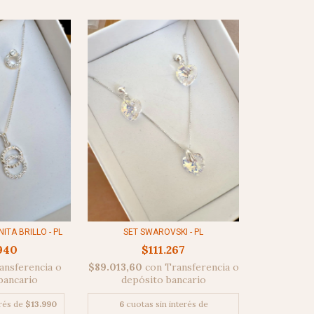
TA BRILLO - PL
SET SWAROVSKI - PL
940
$111.267
ansferencia o
$89.013,60
con
Transferencia o
bancario
depósito bancario
erés de
$13.990
6
cuotas sin interés de