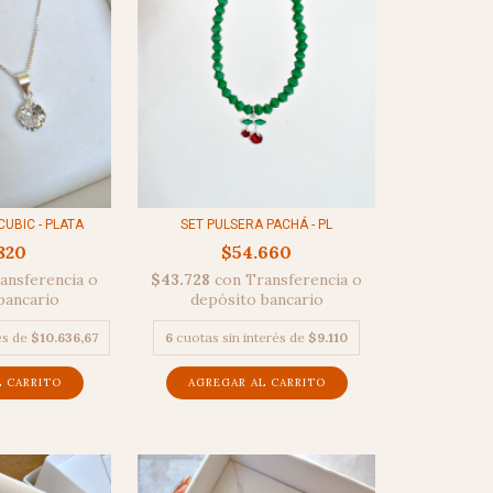
CUBIC - PLATA
SET PULSERA PACHÁ - PL
820
$54.660
ansferencia o
$43.728
con
Transferencia o
bancario
depósito bancario
és de
$10.636,67
6
cuotas sin interés de
$9.110