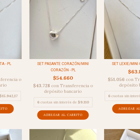
TA - PL
SET PASANTE CORAZÓN/MINI
SET LEXIE/MINI 
CORAZÓN - PL
$63.
$54.660
ferencia o
$51.056
con
Tr
ario
depósito 
$43.728
con
Transferencia o
depósito bancario
$15.942,17
6
cuotas sin inter
6
cuotas sin interés de
$9.110