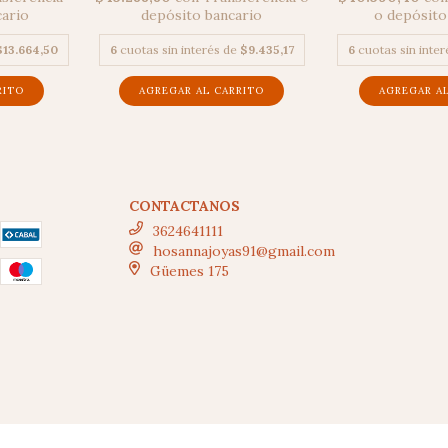
depósito bancario
cario
o depósito
6
cuotas sin interés de
$9.435,17
$13.664,50
6
cuotas sin inte
CONTACTANOS
3624641111
hosannajoyas91@gmail.com
Güemes 175