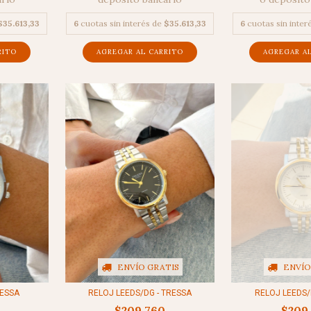
6
cuotas sin interés de
$35.613,33
$35.613,33
6
cuotas sin inter
ENVÍO GRATIS
ENVÍO
RESSA
RELOJ LEEDS/DG - TRESSA
RELOJ LEEDS/
$209.760
$209