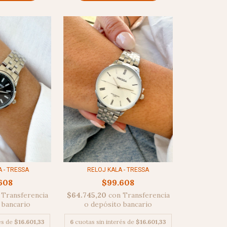
RELOJ KALA - TRESSA
 - TRESSA
$99.608
608
$64.745,20
con
Transferencia
Transferencia
o depósito bancario
 bancario
6
cuotas sin interés de
$16.601,33
és de
$16.601,33