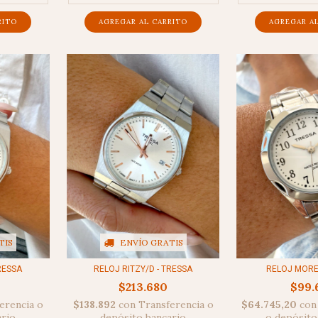
ENVÍO GRATIS
TIS
RELOJ RITZY/D - TRESSA
RESSA
RELOJ MOREL
$213.680
$99.
$138.892
con
Transferencia o
erencia o
$64.745,20
con
depósito bancario
ario
o depósito