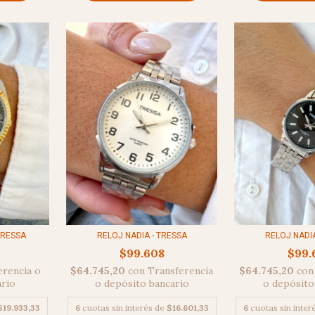
TRESSA
RELOJ NADIA
RELOJ NADIA - TRESSA
$99.
$99.608
erencia o
$64.745,20
con
$64.745,20
con
Transferencia
ario
o depósito
o depósito bancario
$19.933,33
6
cuotas sin inter
6
cuotas sin interés de
$16.601,33