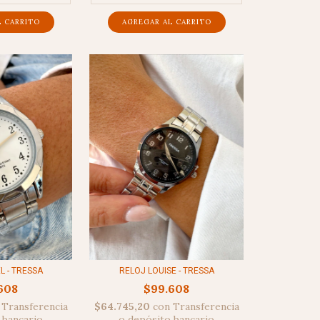
 - TRESSA
RELOJ LOUISE - TRESSA
608
$99.608
Transferencia
$64.745,20
con
Transferencia
 bancario
o depósito bancario