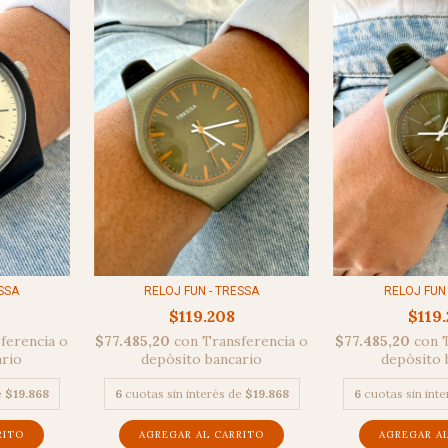
RELOJ FUN 
RELOJ FUN - TRESSA
ESSA
$119
$119.208
$77.485,20
con
$77.485,20
con
Transferencia o
ferencia o
depósito 
depósito bancario
ario
6
cuotas sin int
6
cuotas sin interés de
$19.868
e
$19.868