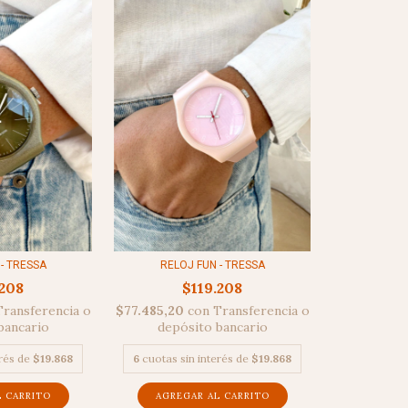
- TRESSA
RELOJ FUN - TRESSA
.208
$119.208
Transferencia o
$77.485,20
con
Transferencia o
bancario
depósito bancario
erés de
$19.868
6
cuotas sin interés de
$19.868