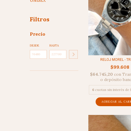
UNISEX
Filtros
Precio
DESDE
HASTA
RELOJ MOREL - T
$99.608
$64.745,20
con
Tran
o depósito ban
6
cuotas sin interés de