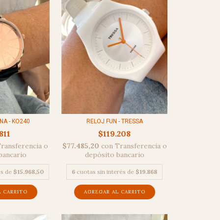
NA - KO240
RELOJ FUN - TRESSA
811
$119.208
ransferencia o
$77.485,20
con
Transferencia o
bancario
depósito bancario
és de
$15.968,50
6
cuotas sin interés de
$19.868