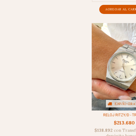
ENVÍO GRA
RELOJ RITZY/D - T
$213.680
$138.892
con
Transf
depósito banc