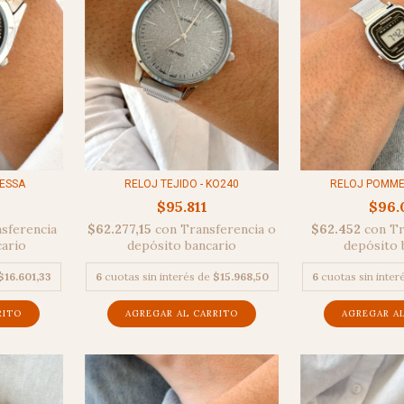
RELOJ TEJIDO - KO240
RELOJ POMME
RESSA
$95.811
$96.
$62.277,15
con
Transferencia o
$62.452
con
Tr
sferencia
depósito bancario
depósito 
cario
6
cuotas sin interés de
$15.968,50
6
cuotas sin inter
$16.601,33