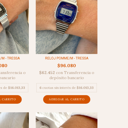
RELOJ POMME/M - TRESSA
/M - TRESSA
$96.080
080
$62.452
con
Transferencia o
ansferencia o
depósito bancario
bancario
6
cuotas sin interés de
$16.013,33
és de
$16.013,33