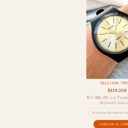
RELOJ FUN - TR
$119.208
$77.485,20
con
Trans
depósito banc
6
cuotas sin interés d