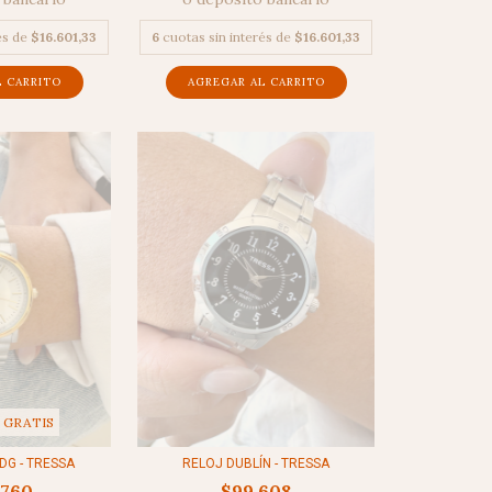
és de
$16.601,33
6
cuotas sin interés de
$16.601,33
 GRATIS
DG - TRESSA
RELOJ DUBLÍN - TRESSA
.760
$99.608