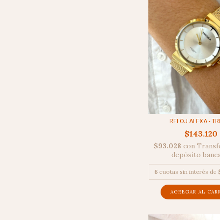
RELOJ ALEXA - T
$143.120
$93.028
con
Transf
depósito banc
6
cuotas sin interés de