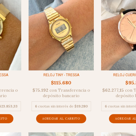
RELOJ TINY - TRESSA
RESSA
RELOJ CUERI
$115.680
$95.
$75.192
con
Transferencia o
erencia o
$62.277,15
con
T
depósito bancario
ario
depósito 
6
cuotas sin interés de
$19.280
$23.853,33
6
cuotas sin inter